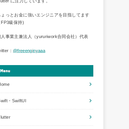
lutter に注力しています。
ちょっとお金に強いエンジニアを目指してます
FP3級保持)
個人事業主兼法人（yururiwork合同会社）代表
witter：
@freeenginyaaa
Menu
Home
wift・SwiftUI
lutter