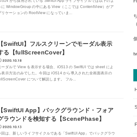
F
iOS14 から採用されている SwiftUI App ライフサイクルでは以下のよ
うに WindowGroup の中にある View（ここでは ContentView）がア
プリケーションの RootView になっていま...
（
【SwiftUI】フルスクリーンでモーダル表示
する【fullScreenCover】
t
2020.10.18
モーダルで View を表示する場合、iOS13 の SwiftUI では sheet によ
る表示方法のみでした。今回は iOS14 から導入された全画面表示の
fullScreenCover について解説します。 フル...
S
【SwiftUI App】バックグラウンド・フォア
グラウンドを検知する【ScenePhase】
F
2020.10.13
今回は、新しいライフサイクルである「SwiftUI App」でバックグラウ