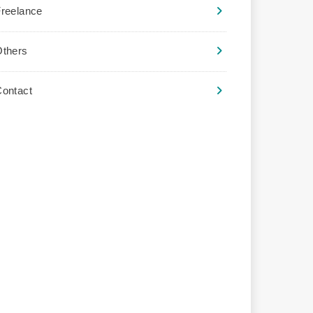
reelance
Others
ontact