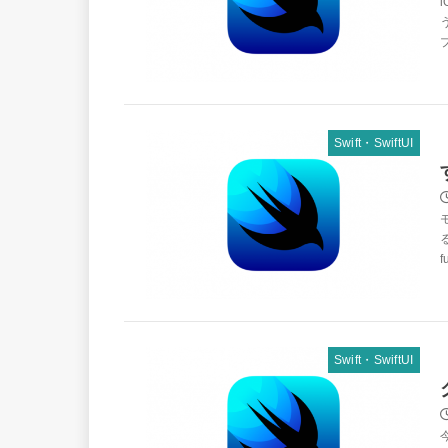
Swift・SwiftUI
Swift・SwiftUI