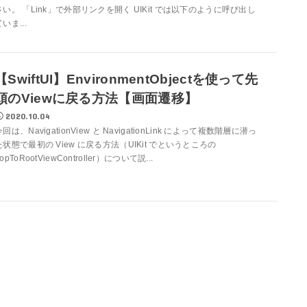
さい。 「Link」で外部リンクを開く UIKit では以下のように呼び出し
いま...
【SwiftUI】EnvironmentObjectを使って先
頭のViewに戻る方法【画面遷移】
2020.10.04
今回は、NavigationView と NavigationLink によって複数階層に潜っ
た状態で最初の View に戻る方法（UIKit でというところの
opToRootViewController）について説...