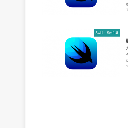
て
Swift・SwiftUI
p