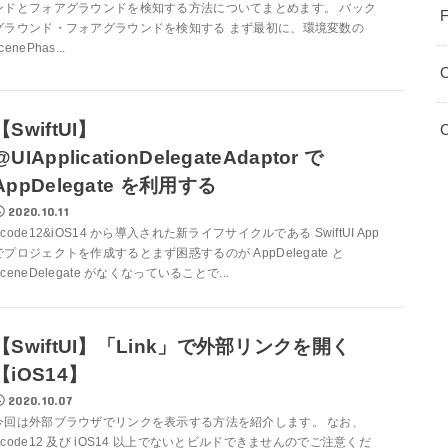
ンドとフォアグラウンドを検知する方法についてまとめます。 バック
F
グラウンド・フォアグラウンドを検知する まず最初に、環境変数の
cenePhas...
【SwiftUI】
C
@UIApplicationDelegateAdaptor で
AppDelegate を利用する
2020.10.11
Xcode12&iOS14 から導入された新ライフサイクルである SwiftUI App
でプロジェクトを作成するとまず困惑するのが AppDelegate と
SceneDelegate がなくなっていることで...
【SwiftUI】「Link」で外部リンクを開く
【iOS14】
2020.10.07
今回は外部ブラウザでリンクを表示する方法を紹介します。 なお、
Xcode12 及び iOS14 以上でないとビルドできませんのでご注意くだ