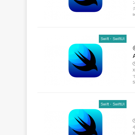
s
Swift・SwiftUI
Swift・SwiftUI