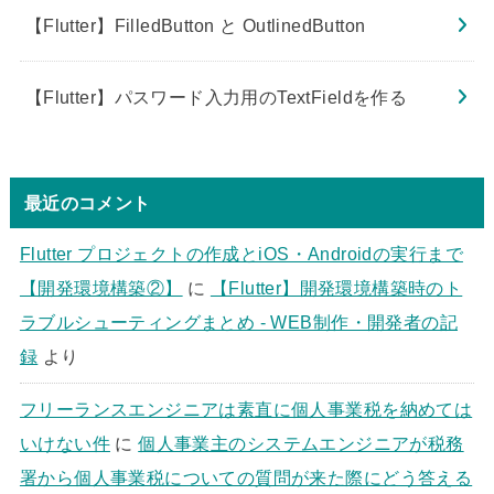
【Flutter】FilledButton と OutlinedButton
【Flutter】パスワード入力用のTextFieldを作る
最近のコメント
Flutter プロジェクトの作成とiOS・Androidの実行まで
【開発環境構築②】
に
【Flutter】開発環境構築時のト
ラブルシューティングまとめ - WEB制作・開発者の記
録
より
フリーランスエンジニアは素直に個人事業税を納めては
いけない件
に
個人事業主のシステムエンジニアが税務
署から個人事業税についての質問が来た際にどう答える