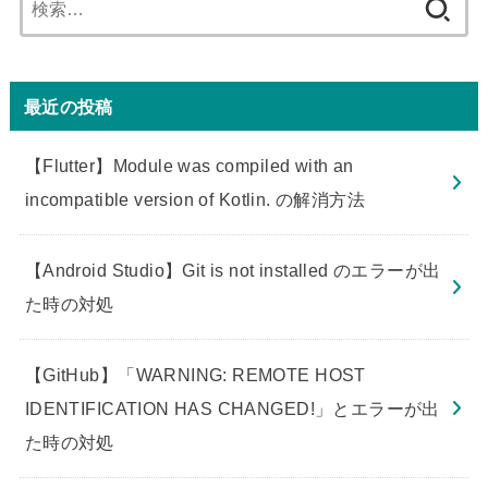
索:
最近の投稿
【Flutter】Module was compiled with an
incompatible version of Kotlin. の解消方法
【Android Studio】Git is not installed のエラーが出
た時の対処
【GitHub】「WARNING: REMOTE HOST
IDENTIFICATION HAS CHANGED!」とエラーが出
た時の対処