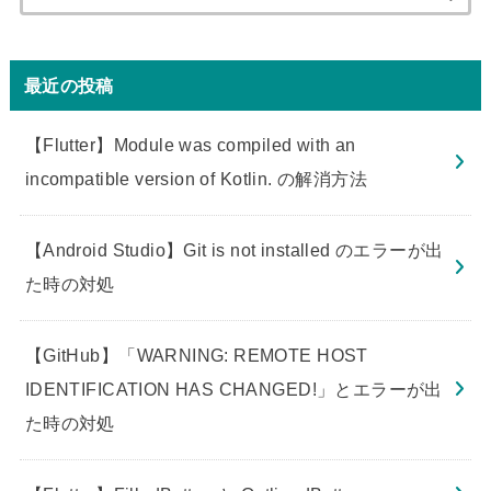
索:
最近の投稿
【Flutter】Module was compiled with an
incompatible version of Kotlin. の解消方法
【Android Studio】Git is not installed のエラーが出
た時の対処
【GitHub】「WARNING: REMOTE HOST
IDENTIFICATION HAS CHANGED!」とエラーが出
た時の対処