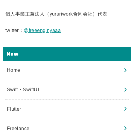
個人事業主兼法人（yururiwork合同会社）代表
twitter：
@freeenginyaaa
Menu
Home
Swift・SwiftUI
Flutter
Freelance