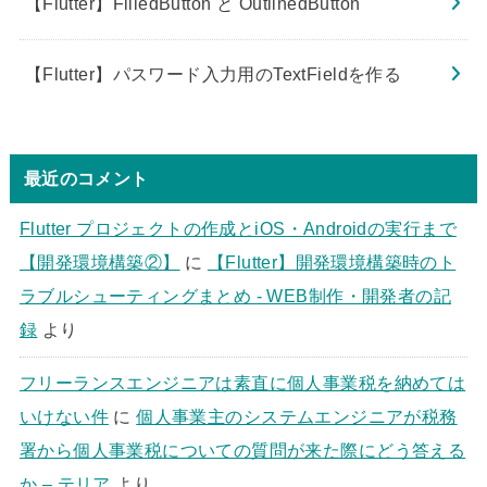
【Flutter】FilledButton と OutlinedButton
【Flutter】パスワード入力用のTextFieldを作る
最近のコメント
Flutter プロジェクトの作成とiOS・Androidの実行まで
【開発環境構築②】
に
【Flutter】開発環境構築時のト
ラブルシューティングまとめ - WEB制作・開発者の記
録
より
フリーランスエンジニアは素直に個人事業税を納めては
いけない件
に
個人事業主のシステムエンジニアが税務
署から個人事業税についての質問が来た際にどう答える
か – テリア
より