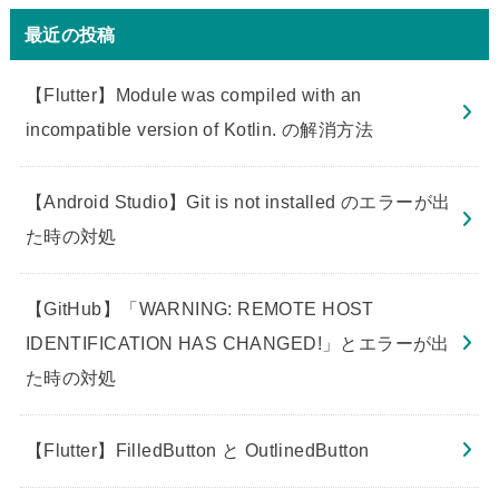
最近の投稿
【Flutter】Module was compiled with an
incompatible version of Kotlin. の解消方法
【Android Studio】Git is not installed のエラーが出
た時の対処
【GitHub】「WARNING: REMOTE HOST
IDENTIFICATION HAS CHANGED!」とエラーが出
た時の対処
【Flutter】FilledButton と OutlinedButton