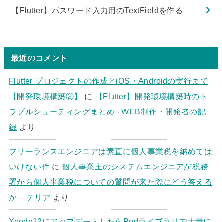
【Flutter】パスワード入力用のTextFieldを作る
最近のコメント
Flutter プロジェクトの作成とiOS・Androidの実行まで
【開発環境構築②】
に
【Flutter】開発環境構築時のト
ラブルシューティングまとめ - WEB制作・開発者の記
録
より
フリーランスエンジニアは素直に個人事業税を納めては
いけない件
に
個人事業主のシステムエンジニアが税務
署から個人事業税についての質問が来た際にどう答える
か – テリア
より
Xcode12にアップデートしたらPodライブラリで大量に