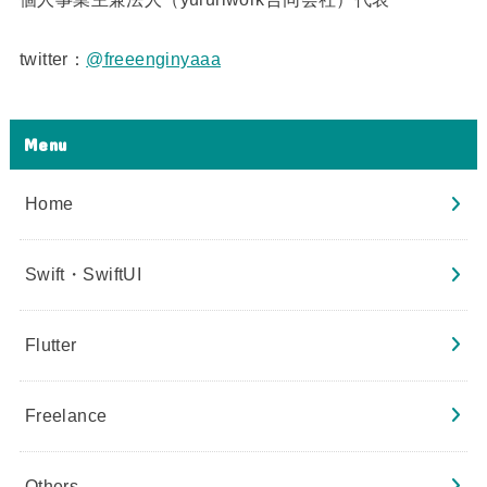
twitter：
@freeenginyaaa
Menu
Home
Swift・SwiftUI
Flutter
Freelance
Others