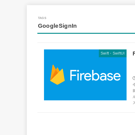
GoogleSignIn
Swift・SwiftUI