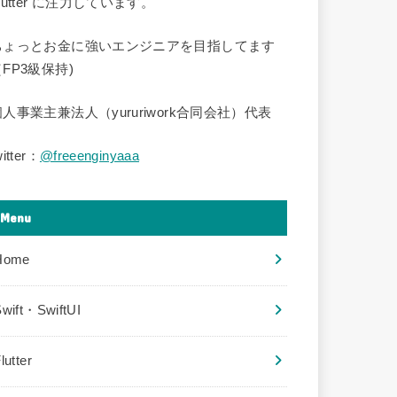
lutter に注力しています。
ちょっとお金に強いエンジニアを目指してます
FP3級保持)
個人事業主兼法人（yururiwork合同会社）代表
witter：
@freeenginyaaa
Menu
Home
wift・SwiftUI
lutter