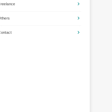
reelance
Others
ontact