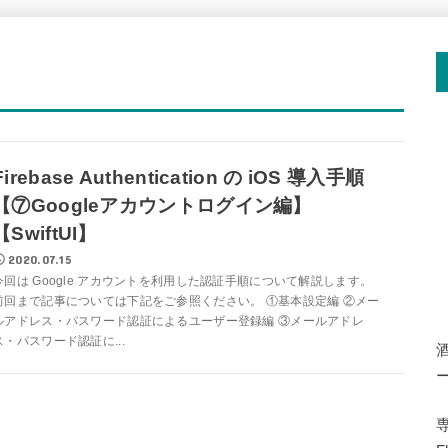
Firebase Authentication の iOS 導入手順
【⑦Googleアカウントログイン編】
【SwiftUI】
2020.07.15
今回は Google アカウントを利用した認証手順について解説します。
前回まで記事については下記をご参照ください。 ①基本設定編 ②メー
ルアドレス・パスワード認証によるユーザー登録編 ③メールアドレ
ス・パスワード認証に...
専