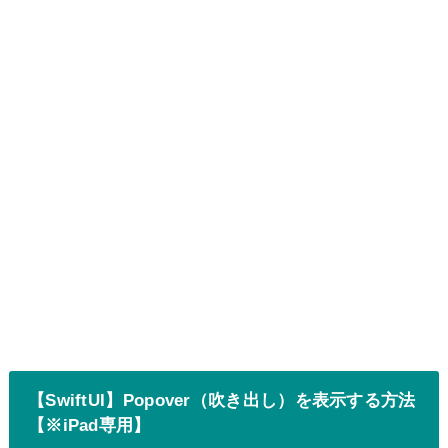
【SwiftUI】Popover（吹き出し）を表示する方法
【※iPad専用】