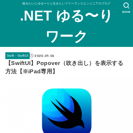
猫みたいにゆる〜りと生きたいフリーランスエンジニアのブログ
.NET ゆる〜り
SEARCH
ワーク
2020.09.06
Swift・SwiftUI
【SwiftUI】Popover（吹き出し）を表示する
方法【※iPad専用】