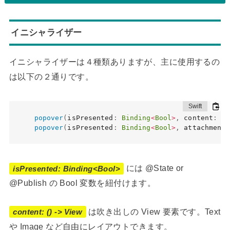
イニシャライザー
イニシャライザーは４種類ありますが、主に使用するの
は以下の２通りです。
popover
(
isPresented
:
Binding
<
Bool
>
,
 content
:
(
)
popover
(
isPresented
:
Binding
<
Bool
>
,
 attachmentA
には @State or
isPresented: Binding<Bool>
@Publish の Bool 変数を紐付けます。
は吹き出しの View 要素です。Text
content: () -> View
や Image など自由にレイアウトできます。