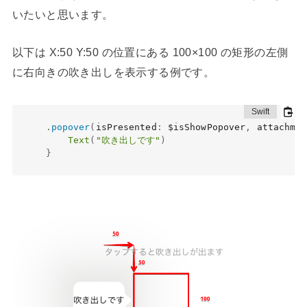
いたいと思います。
以下は X:50 Y:50 の位置にある 100×100 の矩形の左側
に右向きの吹き出しを表示する例です。
.
popover
(
isPresented
:
 $isShowPopover
,
 attachmen
Text
(
"吹き出しです"
)
}