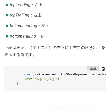
topLeading
：左上
topTrailing
：右上
bottomLeading
：左下
bottomTrailing
：右下
下記は表示元（テキスト）の右下に上方向の吹き出しを
表示する例です。
.
popover
(
isPresented
:
 $isShowPopover
,
 attachmen
Text
(
"吹き出しです"
)
}