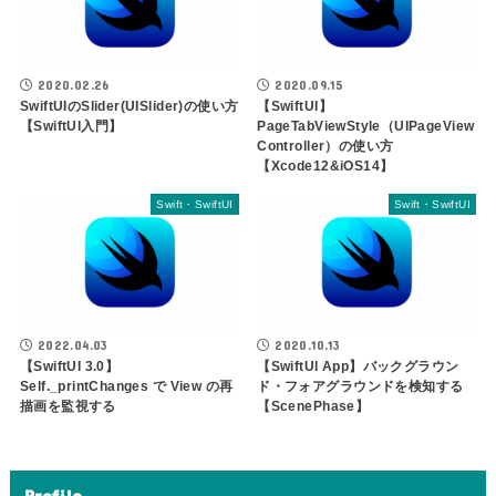
2020.02.26
2020.09.15
SwiftUIのSlider(UISlider)の使い方
【SwiftUI】
【SwiftUI入門】
PageTabViewStyle（UIPageView
Controller）の使い方
【Xcode12&iOS14】
Swift・SwiftUI
Swift・SwiftUI
2022.04.03
2020.10.13
【SwiftUI 3.0】
【SwiftUI App】バックグラウン
Self._printChanges で View の再
ド・フォアグラウンドを検知する
描画を監視する
【ScenePhase】
Profile