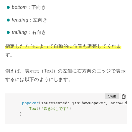
bottom
：下向き
leading
：左向き
trailing
：右向き
指定した方向によって自動的に位置も調整してくれま
す。
例えば、表示元（Text）の左側に右方向のエッジで表示
するには以下のようにします。
.
popover
(
isPresented
:
 $isShowPopover
,
 arrowEdge
Text
(
"吹き出しです"
)
}