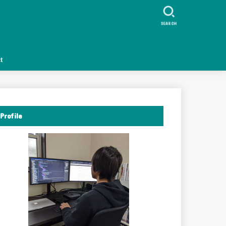
ク
SEARCH
t
Profile