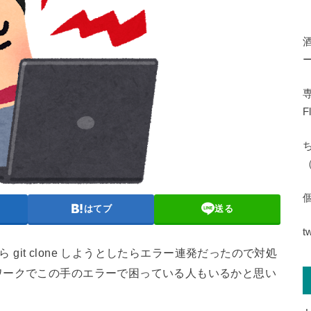
専
F
（
はてブ
送る
t
 git clone しようとしたらエラー連発だったので対処
ワークでこの手のエラーで困っている人もいるかと思い