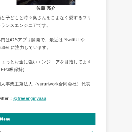
佐藤 亮介
酒と子どもと時々奥さんをこよなく愛するフリ
ーランスエンジニアです。
門はiOSアプリ開発で、最近は SwiftUI や
lutter に注力しています。
ちょっとお金に強いエンジニアを目指してます
FP3級保持)
個人事業主兼法人（yururiwork合同会社）代表
witter：
@freeenginyaaa
Menu