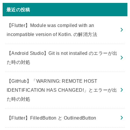
最近の投稿
【Flutter】Module was compiled with an
incompatible version of Kotlin. の解消方法
【Android Studio】Git is not installed のエラーが出
た時の対処
【GitHub】「WARNING: REMOTE HOST
IDENTIFICATION HAS CHANGED!」とエラーが出
た時の対処
【Flutter】FilledButton と OutlinedButton