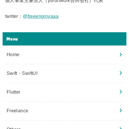
個人事業主兼法人（yururiwork合同会社）代表
twitter：
@freeenginyaaa
Menu
Home
Swift・SwiftUI
Flutter
Freelance