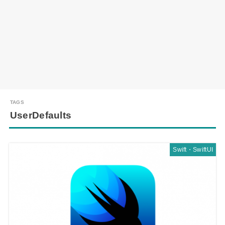
UserDefaults
Swift・SwiftUI