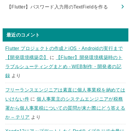
【Flutter】パスワード入力用のTextFieldを作る
最近のコメント
Flutter プロジェクトの作成とiOS・Androidの実行まで
【開発環境構築②】
に
【Flutter】開発環境構築時のト
ラブルシューティングまとめ - WEB制作・開発者の記
録
より
フリーランスエンジニアは素直に個人事業税を納めては
いけない件
に
個人事業主のシステムエンジニアが税務
署から個人事業税についての質問が来た際にどう答える
か – テリア
より