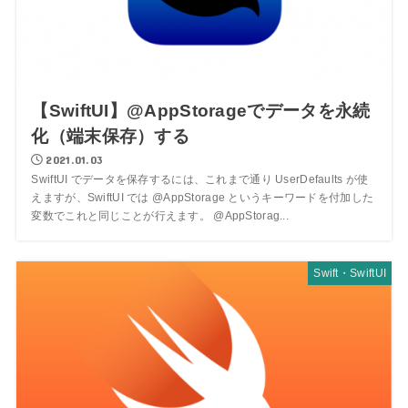
【SwiftUI】@AppStorageでデータを永続
化（端末保存）する
2021.01.03
SwiftUI でデータを保存するには、これまで通り UserDefaults が使
えますが、SwiftUI では @AppStorage というキーワードを付加した
変数でこれと同じことが行えます。 @AppStorag...
Swift・SwiftUI