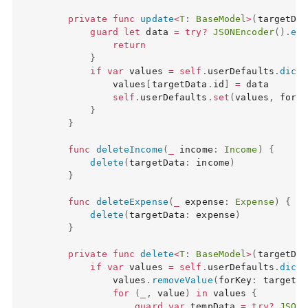
private
func
update
<
T
:
BaseModel
>
(
targetDat
guard
let
 data 
=
try
?
JSONEncoder
(
)
.
enc
return
}
if
var
 values 
=
self
.
userDefaults
.
dicti
            values
[
targetData
.
id
]
=
 data

self
.
userDefaults
.
set
(
values
,
 forKe
}
}
func
deleteIncome
(
_
 income
:
Income
)
{
delete
(
targetData
:
 income
)
}
func
deleteExpense
(
_
 expense
:
Expense
)
{
delete
(
targetData
:
 expense
)
}
private
func
delete
<
T
:
BaseModel
>
(
targetDat
if
var
 values 
=
self
.
userDefaults
.
dicti
            values
.
removeValue
(
forKey
:
 targetDa
for
(
_
,
 value
)
in
 values 
{
guard
var
 tempData 
=
try
?
JSOND