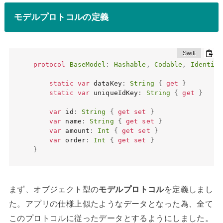
モデルプロトコルの定義
protocol
BaseModel
:
Hashable
,
Codable
,
Identifi
static
var
 dataKey
:
String
{
get
}
static
var
 uniqueIdKey
:
String
{
get
}
var
 id
:
String
{
get
set
}
var
 name
:
String
{
get
set
}
var
 amount
:
Int
{
get
set
}
var
 order
:
Int
{
get
set
}
}
まず、オブジェクト型の
モデルプロトコル
を定義しまし
た。アプリの仕様上似たようなデータとなった為、全て
このプロトコルに従ったデータとするようにしました。