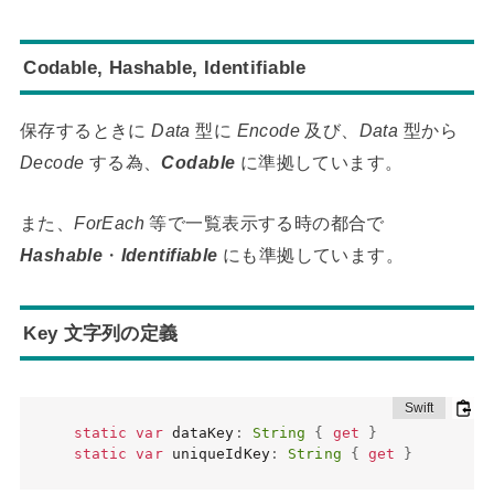
Codable, Hashable, Identifiable
保存するときに
Data
型に
Encode
及び、
Data
型から
Decode
する為、
Codable
に準拠しています。
また、
ForEach
等で一覧表示する時の都合で
Hashable
・
Identifiable
にも準拠しています。
Key 文字列の定義
static
var
 dataKey
:
String
{
get
}
static
var
 uniqueIdKey
:
String
{
get
}