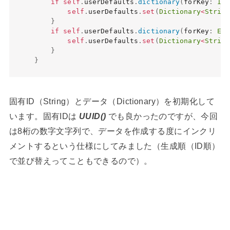
if
self
.
userDefaults
.
dictionary
(
forKey
:
Inc
self
.
userDefaults
.
set
(
Dictionary
<
String
}
if
self
.
userDefaults
.
dictionary
(
forKey
:
Exp
self
.
userDefaults
.
set
(
Dictionary
<
String
}
}
固有ID（String）とデータ（Dictionary）を初期化して
います。固有IDは
UUID()
でも良かったのですが、今回
は8桁の数字文字列で、データを作成する度にインクリ
メントするという仕様にしてみました（生成順（ID順）
で並び替えってこともできるので）。