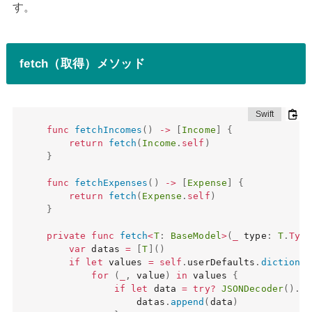
す。
fetch（取得）メソッド
func
fetchIncomes
(
)
->
[
Income
]
{
return
fetch
(
Income
.
self
)
}
func
fetchExpenses
(
)
->
[
Expense
]
{
return
fetch
(
Expense
.
self
)
}
private
func
fetch
<
T
:
BaseModel
>
(
_
 type
:
T
.
Type
var
 datas 
=
[
T
]
(
)
if
let
 values 
=
self
.
userDefaults
.
dictionar
for
(
_
,
 value
)
in
 values 
{
if
let
 data 
=
try
?
JSONDecoder
(
)
.
de
                datas
.
append
(
data
)