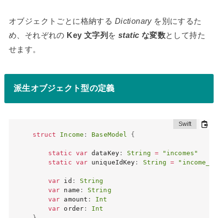
オブジェクトごとに格納する
Dictionary
を別にするた
め、それぞれの
Key 文字列
を
static
な変数
として持た
せます。
派生オブジェクト型の定義
struct
Income
:
BaseModel
{
static
var
 dataKey
:
String
=
"incomes"
static
var
 uniqueIdKey
:
String
=
"income_un
var
 id
:
String
var
 name
:
String
var
 amount
:
Int
var
 order
:
Int
}