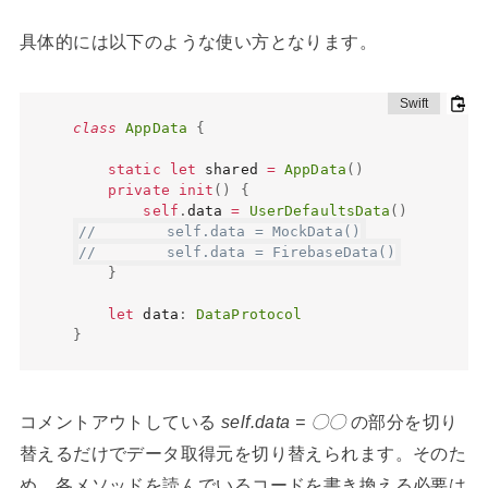
具体的には以下のような使い方となります。
class
AppData
{
static
let
 shared 
=
AppData
(
)
private
init
(
)
{
self
.
data 
=
UserDefaultsData
(
)
//        self.data = MockData()
//        self.data = FirebaseData()
}
let
 data
:
DataProtocol
}
コメントアウトしている
self.data = 〇〇
の部分を切り
替えるだけでデータ取得元を切り替えられます。そのた
め、各メソッドを読んでいるコードを書き換える必要は