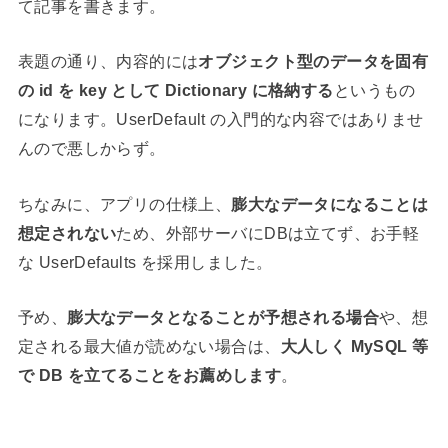
て記事を書きます。
表題の通り、内容的には
オブジェクト型のデータを固有
の id を key として Dictionary に格納する
というもの
になります。UserDefault の入門的な内容ではありませ
んので悪しからず。
ちなみに、アプリの仕様上、
膨大なデータになることは
想定されない
ため、外部サーバにDBは立てず、お手軽
な UserDefaults を採用しました。
予め、
膨大なデータとなることが予想される場合
や、想
定される最大値が読めない場合は、
大人しく MySQL 等
で DB を立てることをお薦めします
。