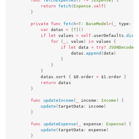
func
fetchExpenses
(
)
->
[
Expense
]
{
return
fetch
(
Expense
.
self
)
}
private
func
fetch
<
T
:
BaseModel
>
(
_
 type
:
T
.
var
 datas 
=
[
T
]
(
)
if
let
 values 
=
self
.
userDefaults
.
dicti
for
(
_
,
 value
)
in
 values 
{
if
let
 data 
=
try
?
JSONDecoder
(
                    datas
.
append
(
data
)
}
}
}
        datas
.
sort 
{
$0
.
order 
<
$1
.
order 
}
return
 datas

}
func
updateIncome
(
_
 income
:
Income
)
{
update
(
targetData
:
 income
)
}
func
updateExpense
(
_
 expense
:
Expense
)
{
update
(
targetData
:
 expense
)
}