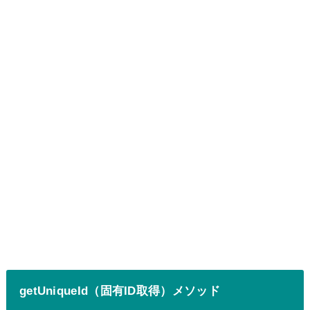
getUniqueId（固有ID取得）メソッド