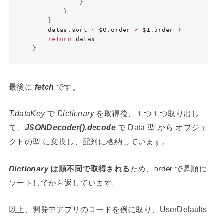
}
}
}
    datas
.
sort 
{
$0
.
order 
<
$1
.
order 
}
return
}
最後に
fetch
です。
T.dataKey
で
Dictionary
を取得後、１つ１つ取り出し
て、
JSONDecoder().decode
で Data 型 から オブジェ
クトの型 に変換し、配列に格納しています。
Dictionary
は順不同で取得される
ため、order で昇順に
ソートしてから返しています。
以上、開発中アプリのコードを例に取り、UserDefaults