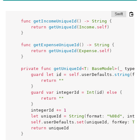
func
getIncomeUniqueId
(
)
->
String
{
return
getUniqueId
(
Income
.
self
)
}
func
getExpenseUniqueId
(
)
->
String
{
return
getUniqueId
(
Expense
.
self
)
}
private
func
getUniqueId
<
T
:
BaseModel
>
(
_
 type
:
guard
let
 id 
=
self
.
userDefaults
.
string
(
for
return
""
}
guard
var
 integerId 
=
Int
(
id
)
else
{
return
""
}
    integerId 
+=
1
let
 uniqueId 
=
String
(
format
:
"%08d"
,
 integ
self
.
userDefaults
.
set
(
uniqueId
,
 forKey
:
T
.
u
return
}