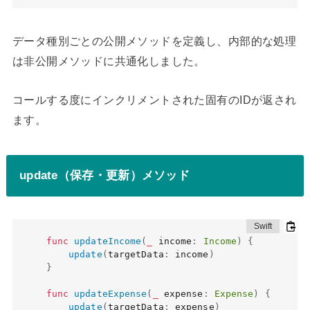
データ種別ごとの公開メソッドを定義し、内部的な処理
は非公開メソッドに共通化しました。
コールする度にインクリメントされた固有のIDが返され
ます。
update（保存・更新）メソッド
func
updateIncome
(
_
 income
:
Income
)
{
update
(
targetData
:
 income
)
}
func
updateExpense
(
_
 expense
:
Expense
)
{
update
(
targetData
:
 expense
)