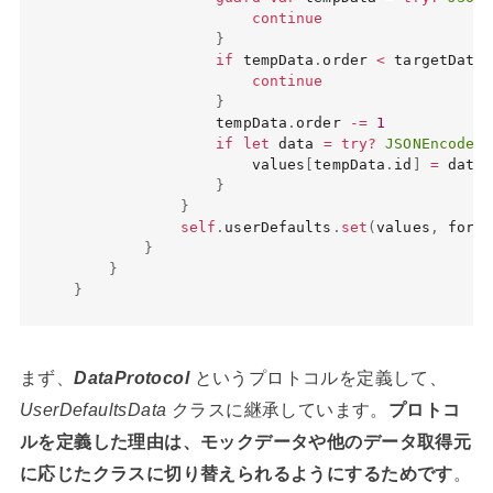
continue
}
if
 tempData
.
order 
<
 targetData
.
continue
}
                tempData
.
order 
-=
1
if
let
 data 
=
try
?
JSONEncoder
(
                    values
[
tempData
.
id
]
=
 data

}
}
self
.
userDefaults
.
set
(
values
,
 forKe
}
}
}
まず、
DataProtocol
というプロトコルを定義して、
UserDefaultsData
クラスに継承しています。
プロトコ
ルを定義した理由は、モックデータや他のデータ取得元
に応じたクラスに切り替えられるようにするためです
。