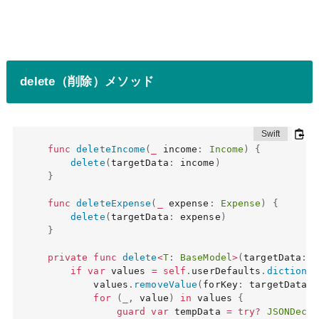
delete（削除）メソッド
func
deleteIncome
(
_
 income
:
Income
)
{
delete
(
targetData
:
 income
)
}
func
deleteExpense
(
_
 expense
:
Expense
)
{
delete
(
targetData
:
 expense
)
}
private
func
delete
<
T
:
BaseModel
>
(
targetData
:
T
if
var
 values 
=
self
.
userDefaults
.
dictionar
        values
.
removeValue
(
forKey
:
 targetData
.
i
for
(
_
,
 value
)
in
 values 
{
guard
var
 tempData 
=
try
?
JSONDecod