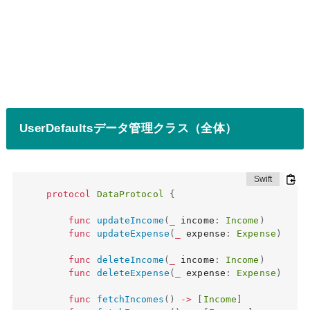
UserDefaultsデータ管理クラス（全体）
protocol
DataProtocol
{
func
updateIncome
(
_
 income
:
Income
)
func
updateExpense
(
_
 expense
:
Expense
)
func
deleteIncome
(
_
 income
:
Income
)
func
deleteExpense
(
_
 expense
:
Expense
)
func
fetchIncomes
(
)
->
[
Income
]