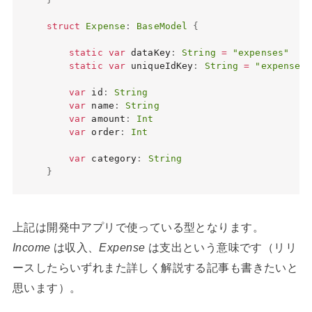
struct
Expense
:
BaseModel
{
static
var
 dataKey
:
String
=
"expenses"
static
var
 uniqueIdKey
:
String
=
"expense_u
var
 id
:
String
var
 name
:
String
var
 amount
:
Int
var
 order
:
Int
var
 category
:
String
}
上記は開発中アプリで使っている型となります。
Income
は収入、
Expense
は支出という意味です（リリ
ースしたらいずれまた詳しく解説する記事も書きたいと
思います）。