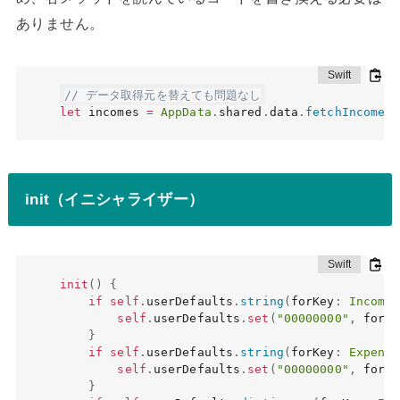
ありません。
// データ取得元を替えても問題なし
let
 incomes 
=
AppData
.
shared
.
data
.
fetchIncomes
(
init（イニシャライザー）
init
(
)
{
if
self
.
userDefaults
.
string
(
forKey
:
Income
.
self
.
userDefaults
.
set
(
"00000000"
,
 forKe
}
if
self
.
userDefaults
.
string
(
forKey
:
Expense
self
.
userDefaults
.
set
(
"00000000"
,
 forKe
}