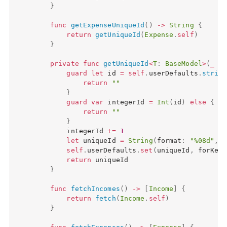
}
func
getExpenseUniqueId
(
)
->
String
{
return
getUniqueId
(
Expense
.
self
)
}
private
func
getUniqueId
<
T
:
BaseModel
>
(
_
 ty
guard
let
 id 
=
self
.
userDefaults
.
string
return
""
}
guard
var
 integerId 
=
Int
(
id
)
else
{
return
""
}
        integerId 
+=
1
let
 uniqueId 
=
String
(
format
:
"%08d"
,
 i
self
.
userDefaults
.
set
(
uniqueId
,
 forKey
:
return
 uniqueId

}
func
fetchIncomes
(
)
->
[
Income
]
{
return
fetch
(
Income
.
self
)
}