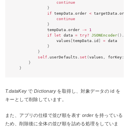
continue
}
if
 tempData
.
order 
<
 targetData
.
orde
continue
}
            tempData
.
order 
-=
1
if
let
 data 
=
try
?
JSONEncoder
(
)
.
en
                values
[
tempData
.
id
]
=
 data

}
}
self
.
userDefaults
.
set
(
values
,
 forKey
:
T
}
}
T.dataKey
で
Dictionary
を取得し、対象データの id を
キーとして削除しています。
また、アプリの仕様で並び順を表す
order
を持っている
ため、削除後に全体の並び順を詰める処理をしていま