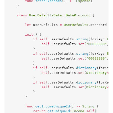
func
fetchExpenses
(
)
->
[
Expense
]
}
class
UserDefaultsData
:
DataProtocol
{
let
 userDefaults 
=
UserDefaults
.
standard

init
(
)
{
if
self
.
userDefaults
.
string
(
forKey
:
Inc
self
.
userDefaults
.
set
(
"00000000"
,
 f
}
if
self
.
userDefaults
.
string
(
forKey
:
Exp
self
.
userDefaults
.
set
(
"00000000"
,
 f
}
if
self
.
userDefaults
.
dictionary
(
forKey
:
self
.
userDefaults
.
set
(
Dictionary
<
St
}
if
self
.
userDefaults
.
dictionary
(
forKey
:
self
.
userDefaults
.
set
(
Dictionary
<
St
}
}
func
getIncomeUniqueId
(
)
->
String
{
return
getUniqueId
(
Income
.
self
)