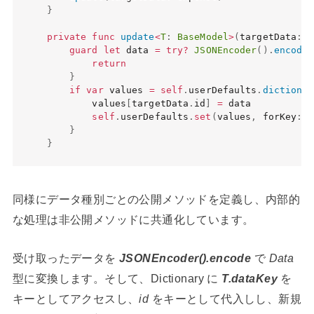
}
private
func
update
<
T
:
BaseModel
>
(
targetData
:
T
guard
let
 data 
=
try
?
JSONEncoder
(
)
.
encode
(
return
}
if
var
 values 
=
self
.
userDefaults
.
dictionar
        values
[
targetData
.
id
]
=
 data

self
.
userDefaults
.
set
(
values
,
 forKey
:
T
}
}
同様にデータ種別ごとの公開メソッドを定義し、内部的
な処理は非公開メソッドに共通化しています。
受け取ったデータを
JSONEncoder().encode
で
Data
型に変換します。そして、Dictionary に
T.dataKey
を
キーとしてアクセスし、
id
をキーとして代入しし、新規