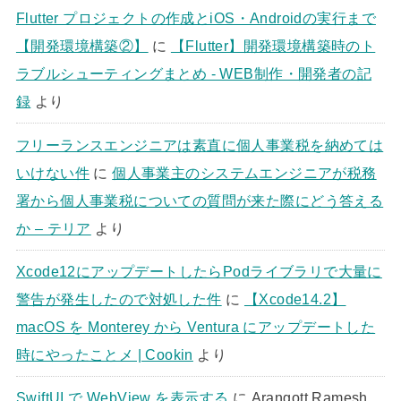
Flutter プロジェクトの作成とiOS・Androidの実行まで
【開発環境構築②】
に
【Flutter】開発環境構築時のト
ラブルシューティングまとめ - WEB制作・開発者の記
録
より
フリーランスエンジニアは素直に個人事業税を納めては
いけない件
に
個人事業主のシステムエンジニアが税務
署から個人事業税についての質問が来た際にどう答える
か – テリア
より
Xcode12にアップデートしたらPodライブラリで大量に
警告が発生したので対処した件
に
【Xcode14.2】
macOS を Monterey から Ventura にアップデートした
時にやったことメ | Cookin
より
SwiftUI で WebView を表示する
に
Arangott Ramesh