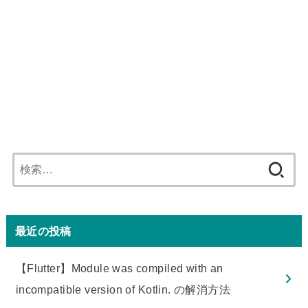
検
索:
最近の投稿
【Flutter】Module was compiled with an
incompatible version of Kotlin. の解消方法