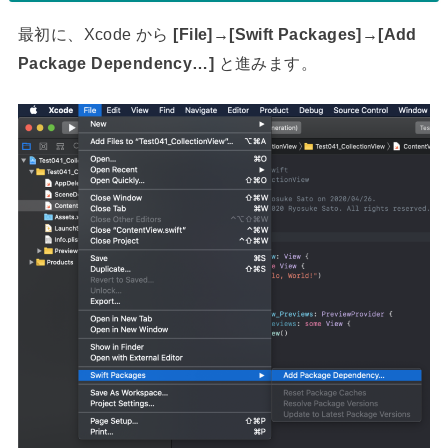
最初に、Xcode から
[File]→[Swift Packages]→[Add
Package Dependency…]
と進みます。