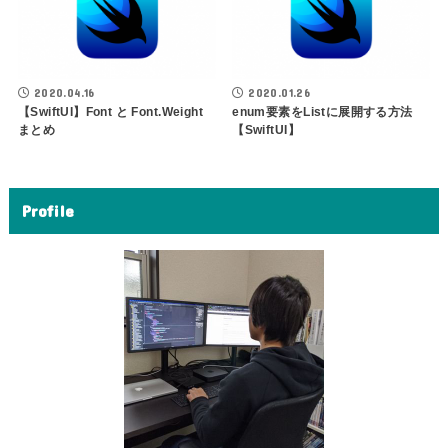
2020.04.16
2020.01.26
【SwiftUI】Font と Font.Weight
enum要素をListに展開する方法
まとめ
【SwiftUI】
Profile