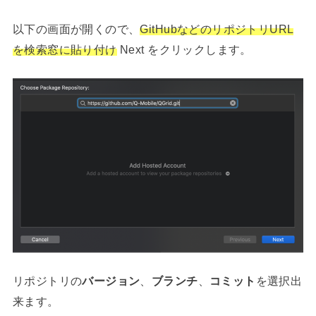
以下の画面が開くので、
GitHubなどのリポジトリURL
を検索窓に貼り付け
Next をクリックします。
リポジトリの
バージョン
、
ブランチ
、
コミット
を選択出
来ます。