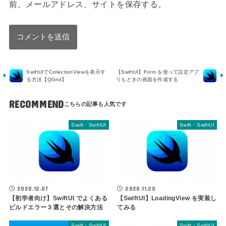
前、メールアドレス、サイトを保存する。
SwiftUIでCollectionViewを表示す
【SwiftUI】Form を使って設定アプ
る方法【QGrid】
リもどきの画面を作成する
RECOMMEND
Swift・SwiftUI
Swift・SwiftUI
2020.12.07
2020.11.20
【初学者向け】SwiftUI でよくある
【SwiftUI】LoadingView を実装し
ビルドエラー３選とその解決方法
てみる
Swift・SwiftUI
Swift・SwiftUI