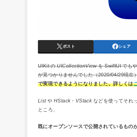
ポスト
シェア
UIKit の
UICollectionView
を SwiftUI
が見つかりませんでした（2020/04/29現在
で実現できるようになりました。詳しくは
List
や
HStack
・
VStack
などを使ってそれ
ところ、
既にオープンソースで公開されているもの