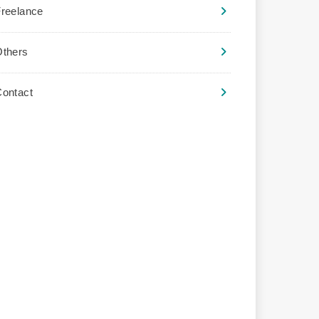
reelance
Others
ontact