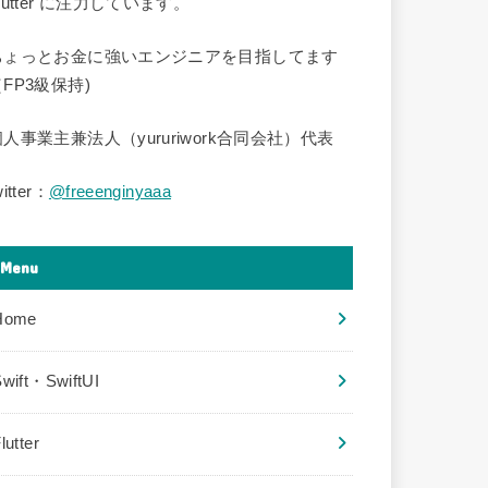
lutter に注力しています。
ちょっとお金に強いエンジニアを目指してます
FP3級保持)
個人事業主兼法人（yururiwork合同会社）代表
witter：
@freeenginyaaa
Menu
Home
wift・SwiftUI
lutter