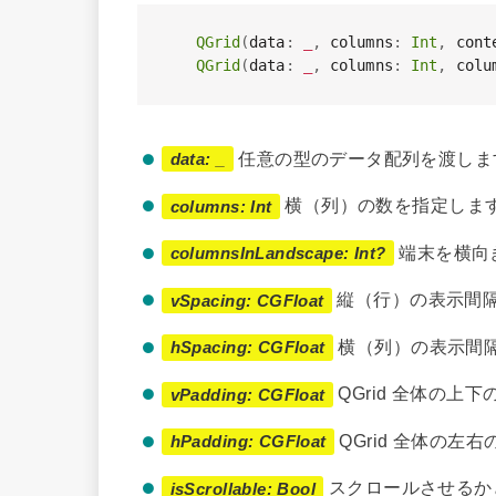
QGrid
(
data
:
_
,
 columns
:
Int
,
 cont
QGrid
(
data
:
_
,
 columns
:
Int
,
 colu
任意の型のデータ配列を渡しま
data: _
横（列）の数を指定しま
columns: Int
端末を横向
columnsInLandscape: Int?
縦（行）の表示間
vSpacing: CGFloat
横（列）の表示間
hSpacing: CGFloat
QGrid 全体の上
vPadding: CGFloat
QGrid 全体の左
hPadding: CGFloat
スクロールさせるか
isScrollable: Bool