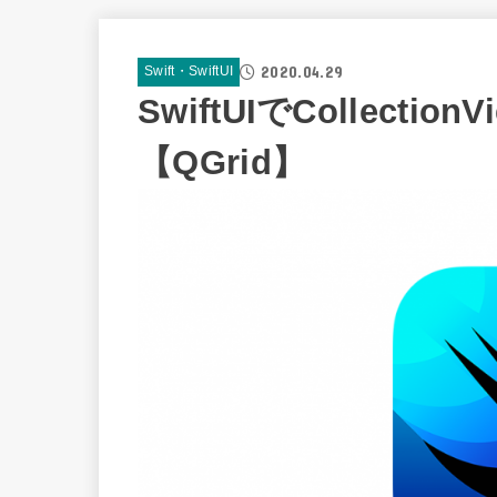
2020.04.29
Swift・SwiftUI
SwiftUIでCollecti
【QGrid】