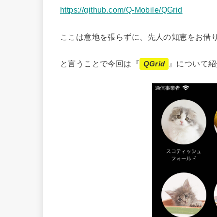
https://github.com/Q-Mobile/QGrid
ここは意地を張らずに、先人の知恵をお借
と言うことで今回は『
』について紹
QGrid