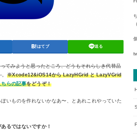
F
（
はてブ
送る
t
 でもやってみようと思ったところ、どうもそれらしき代替品
）
。
※Xcode12&iOS14から LazyHGrid と LazyVGrid
こちらの記事
をどうぞ！
っぽいものを作れないかなあ〜、とあれこれやっていた
S
F
があるではないですか！