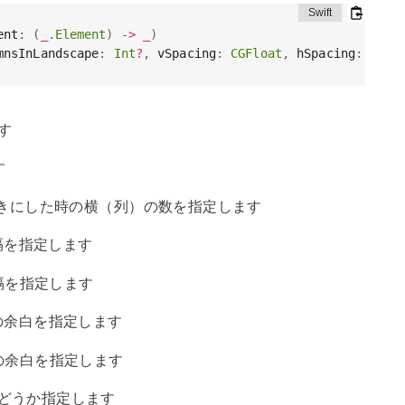
ent
:
(
_
.
Element
)
->
_
)
mnsInLandscape
:
Int
?
,
 vSpacing
:
CGFloat
,
 hSpacing
:
CGFl
す
す
きにした時の横（列）の数を指定します
隔を指定します
隔を指定します
下の余白を指定します
右の余白を指定します
どうか指定します