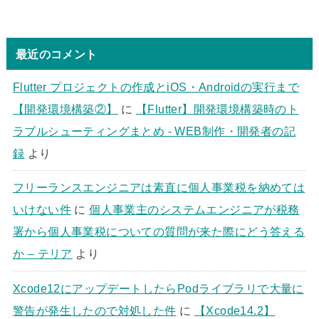
最近のコメント
Flutter プロジェクトの作成とiOS・Androidの実行まで
【開発環境構築②】
に
【Flutter】開発環境構築時のト
ラブルシューティングまとめ - WEB制作・開発者の記
録
より
フリーランスエンジニアは素直に個人事業税を納めては
いけない件
に
個人事業主のシステムエンジニアが税務
署から個人事業税についての質問が来た際にどう答える
か – テリア
より
Xcode12にアップデートしたらPodライブラリで大量に
警告が発生したので対処した件
に
【Xcode14.2】