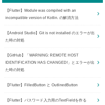
【Flutter】Module was compiled with an
incompatible version of Kotlin. の解消方法
【Android Studio】Git is not installed のエラーが出
た時の対処
【GitHub】「WARNING: REMOTE HOST
IDENTIFICATION HAS CHANGED!」とエラーが出
た時の対処
【Flutter】FilledButton と OutlinedButton
【Flutter】パスワード入力用のTextFieldを作る