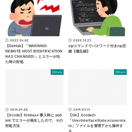
2023.04.02
2020.12.23
【GitHub】「WARNING:
zipコマンドでパスワード付きzip圧
REMOTE HOST IDENTIFICATION
縮【備忘録】
HAS CHANGED!」とエラーが出
た時の対処
Others
Others
2019.09.08
2019.09.19
【Xcode】firebase 導入時に pod
【Git】Xcodeの
init でエラーが発生したので、その
「UserInterfaceState.xcusersta
対処方法
te」ファイルを管理下から除外す
る