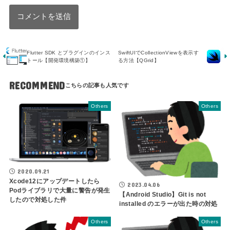
Flutter SDK とプラグインのインス
SwiftUIでCollectionViewを表示す
トール【開発環境構築①】
る方法【QGrid】
RECOMMEND
Others
Others
2020.09.21
Xcode12にアップデートしたら
2023.04.06
Podライブラリで大量に警告が発生
【Android Studio】Git is not
したので対処した件
installed のエラーが出た時の対処
Others
Others