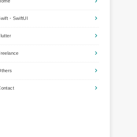
Home
wift・SwiftUI
lutter
reelance
Others
ontact