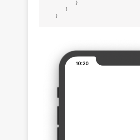
}
}
}