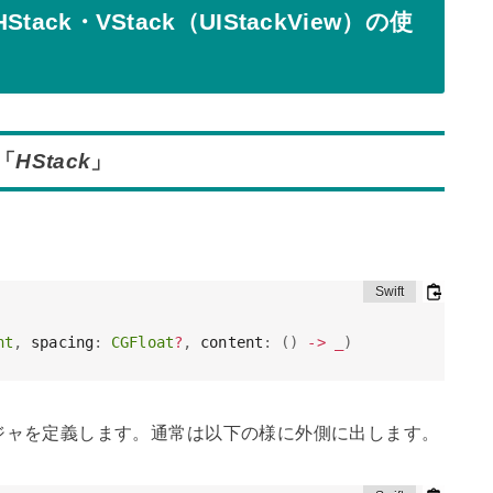
ack・VStack（UIStackView）の使
「
HStack
」
nt
,
 spacing
:
CGFloat
?
,
 content
:
(
)
->
_
)
ージャを定義します。通常は以下の様に外側に出します。