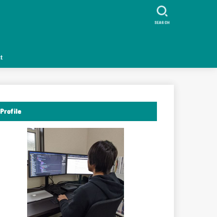
ク
SEARCH
t
Profile