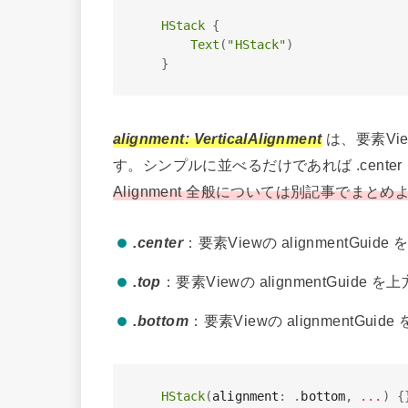
HStack
{
Text
(
"HStack"
)
}
alignment: VerticalAlignment
は、要素Vi
す。シンプルに並べるだけであれば .cente
Alignment
全般については別記事でまとめ
.center
：要素Viewの alignmentG
.top
：要素Viewの alignmentGuid
.bottom
：要素Viewの alignmentGu
HStack
(
alignment
:
.
bottom
,
...
)
{