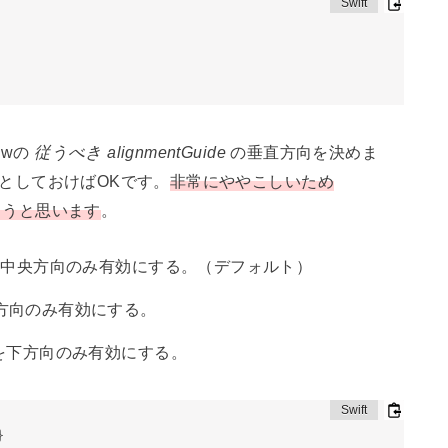
ewの
従うべき alignmentGuide
の垂直方向を決めま
r としておけばOKです。
非常にややこしいため
ようと思います
。
uide を中央方向のみ有効にする。（デフォルト）
e を上方向のみ有効にする。
ide を下方向のみ有効にする。
}