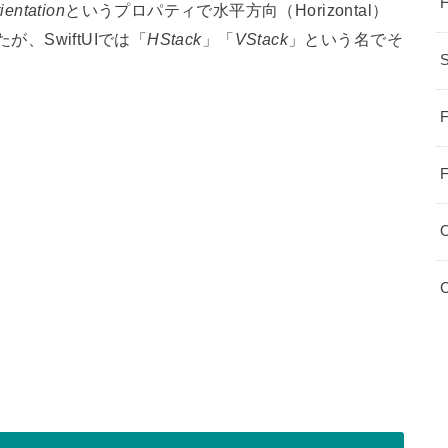
ientation
というプロパティで水平方向（Horizontal）
が、SwiftUIでは「
HStack
」「
VStack
」という名でそ
S
F
F
C