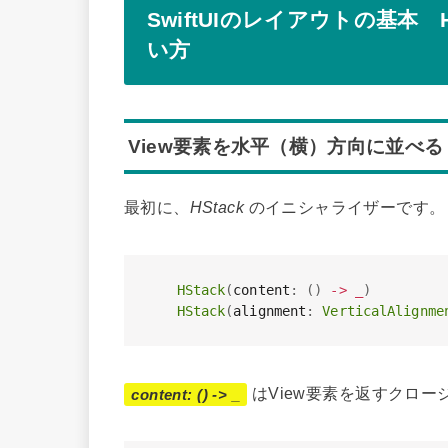
SwiftUIのレイアウトの基本 HSt
い方
View要素を水平（横）方向に並べる
最初に、
HStack
のイニシャライザーです。
HStack
(
content
:
(
)
->
_
)
HStack
(
alignment
:
VerticalAlignme
はView要素を返すクロ
content: () -> _