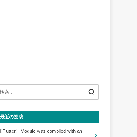
検
索:
最近の投稿
【Flutter】Module was compiled with an