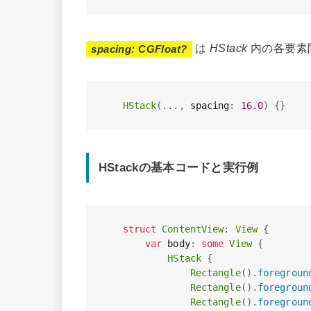
は
HStack
内の各要素
spacing: CGFloat?
HStack
(
...
,
 spacing
:
16.0
)
{
}
HStackの基本コードと実行例
struct
ContentView
:
View
{
var
 body
:
some
View
{
HStack
{
Rectangle
(
)
.
foregroun
Rectangle
(
)
.
foregroun
Rectangle
(
)
.
foregroun