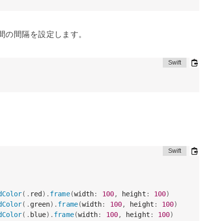
間の間隔を設定します。
dColor
(
.
red
)
.
frame
(
width
:
100
,
 height
:
100
)
dColor
(
.
green
)
.
frame
(
width
:
100
,
 height
:
100
)
dColor
(
.
blue
)
.
frame
(
width
:
100
,
 height
:
100
)