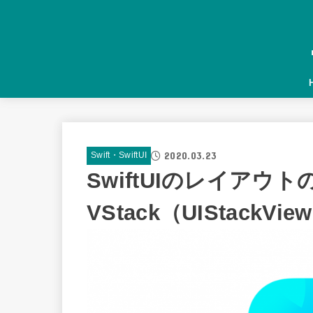
2020.03.23
Swift・SwiftUI
SwiftUIのレイアウト
VStack（UIStackV