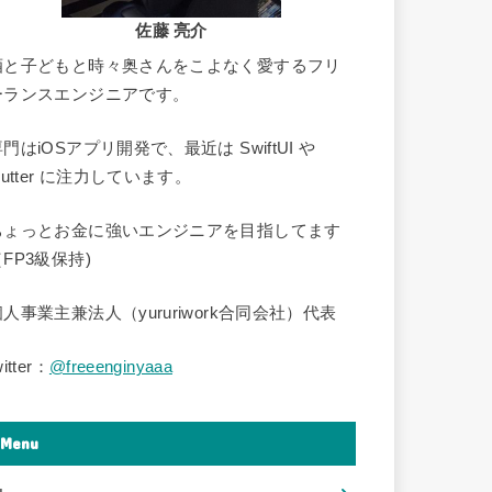
佐藤 亮介
酒と子どもと時々奥さんをこよなく愛するフリ
ーランスエンジニアです。
門はiOSアプリ開発で、最近は SwiftUI や
lutter に注力しています。
ちょっとお金に強いエンジニアを目指してます
FP3級保持)
個人事業主兼法人（yururiwork合同会社）代表
witter：
@freeenginyaaa
Menu