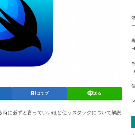
専
F
（
はてブ
送る
t
成する時に必ずと言っていいほど使うスタックについて解説