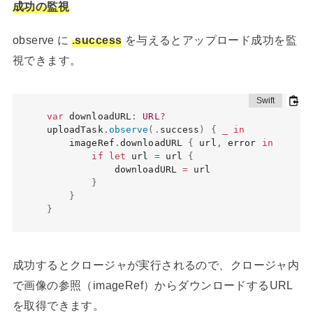
成功の監視
observe に
.success
を与えるとアップロード成功を監
視できます。
var
 downloadURL
:
URL
?
uploadTask
.
observe
(
.
success
)
{
_
in
    imageRef
.
downloadURL 
{
 url
,
 error 
in
if
let
 url 
=
 url 
{
            downloadURL 
=
 url

}
}
}
成功するとクロージャが実行されるので、クロージャ内
で画像の参照（imageRef）からダウンロードするURL
を取得できます。