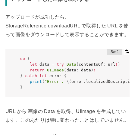
アップロードが成功したら、
StorageReference.downloadURL で取得した URL を使
って画像をダウンロードして表示することができます。
do
{
let
 data 
=
try
Data
(
contentsOf
:
 url
!
)
return
UIImage
(
data
:
 data
)
!
}
catch
let
 error 
{
print
(
"Error : 
\(
error
.
localizedDescription
}
URL から 画像の Data を取得、UIImage を生成してい
ます。このあたりは特に変わったことはしていません。