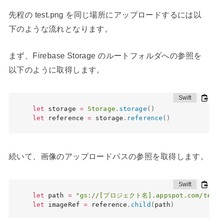
先程の test.png を同じ場所にアップロードするには以
下のような流れとなります。
まず、Firebase Storage のルートフォルダへの参照を
以下のように取得します。
let
 storage 
=
Storage
.
storage
(
)
let
 reference 
=
 storage
.
reference
(
)
続いて、画像のアップロードパスの参照を取得します。
let
 path 
=
"gs://[プロジェクト名].appspot.com/test
let
 imageRef 
=
 reference
.
child
(
path
)