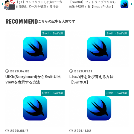
【git】コンフリクトした時に一方
【SwiftUI】フォトライブラリから
を優先して一方を破棄する場合
画像を取得する【ImagePicker】
RECOMMEND
Swift・SwiftUI
Swift・SwiftUI
2020.04.02
2020.01.31
UIKit(Storyboard)からSwiftUIの
Listの行を並び替える方法
Viewを表示する方法
【SwiftUI】
Swift・SwiftUI
Swift・SwiftUI
2020.08.17
2021.11.02