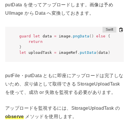
putData を使ってアップロードします。画像は予め
UIImage から Data へ変換しておきます。
guard
let
 data 
=
 image
.
pngData
(
)
else
{
return
}
let
 uploadTask 
=
 imageRef
.
putData
(
data
)
putFile・putData ともに即座にアップロードは完了しな
いため、戻り値として取得できる StorageUploadTask
を使って、成功 or 失敗を監視する必要があります。
アップロードを監視するには、StorageUploadTask の
observe
メソッドを使用します。