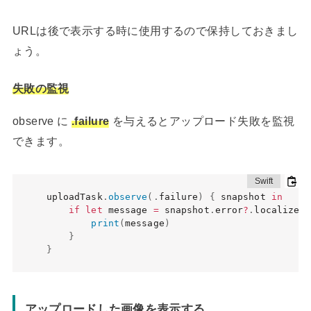
URLは後で表示する時に使用するので保持しておきまし
ょう。
失敗の監視
observe に
.failure
を与えるとアップロード失敗を監視
できます。
uploadTask
.
observe
(
.
failure
)
{
 snapshot 
in
if
let
 message 
=
 snapshot
.
error
?
.
localizedD
print
(
message
)
}
}
アップロードした画像を表示する