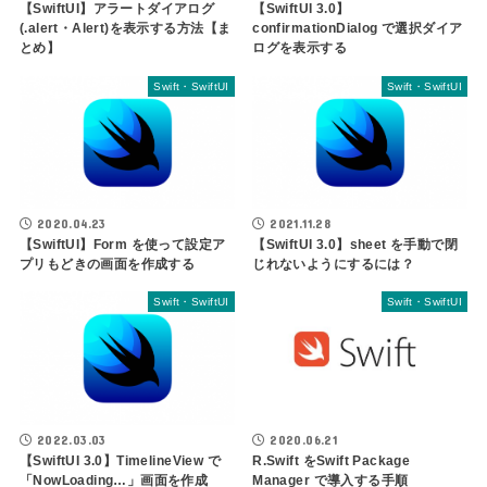
【SwiftUI】アラートダイアログ
【SwiftUI 3.0】
(.alert・Alert)を表示する方法【ま
confirmationDialog で選択ダイア
とめ】
ログを表示する
Swift・SwiftUI
Swift・SwiftUI
2020.04.23
2021.11.28
【SwiftUI】Form を使って設定ア
【SwiftUI 3.0】sheet を手動で閉
プリもどきの画面を作成する
じれないようにするには？
Swift・SwiftUI
Swift・SwiftUI
2022.03.03
2020.06.21
【SwiftUI 3.0】TimelineView で
R.Swift をSwift Package
「NowLoading…」画面を作成
Manager で導入する手順