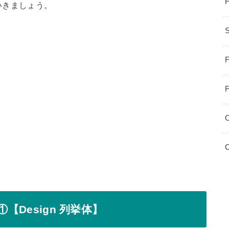
いきましょう。
S
F
F
C
【Design 列挙体】