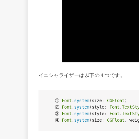
イニシャライザーは以下の４つです。
① 
Font
.
system
(
size
:
CGFloat
)
② 
Font
.
system
(
style
:
Font
.
TextSt
③ 
Font
.
system
(
style
:
Font
.
TextSt
④ 
Font
.
system
(
size
:
CGFloat
,
 wei