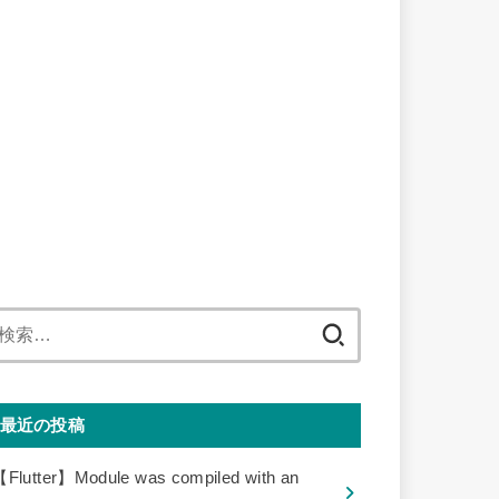
検
索:
最近の投稿
【Flutter】Module was compiled with an