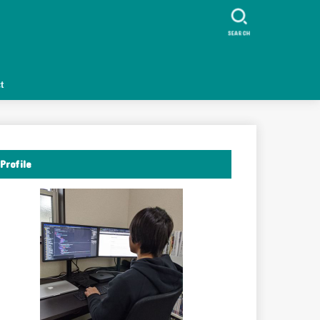
ク
SEARCH
t
Profile