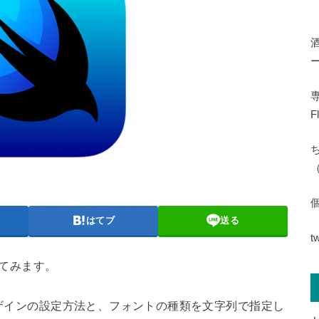
専
F
（
はてブ
送る
t
てみます。
デザインの設定方法と、フォントの種類を文字列で指定し