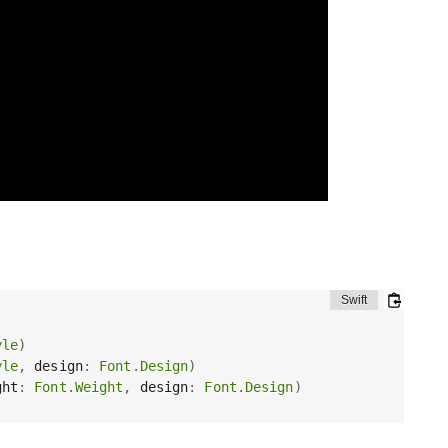
yle
)
yle
,
 design
:
Font
.
Design
)
ght
:
Font
.
Weight
,
 design
:
Font
.
Design
)