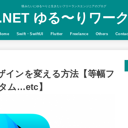
猫みたいにゆる〜りと生きたいフリーランスエンジニアのブログ
.NET ゆる〜りワー
Home
Swift・SwiftUI
Flutter
Freelance
Others
Contac
t のデザインを変える方法【等幅フ
ム…etc】