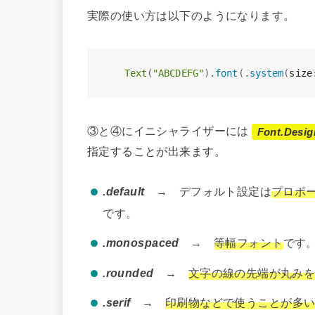
実際の使い方は以下のようになります。
Text
(
"ABCDEFG"
)
.
font
(
.
system
(
size
③と④にイニシャライザーには
Font.Desig
指定することが出来ます。
.default
→ デフォルト設定は
プロポ
です。
.monospaced
→
等幅フォント
です
.rounded
→
文字の線の先端が丸み
.serif
→
印刷物などで使うことが多