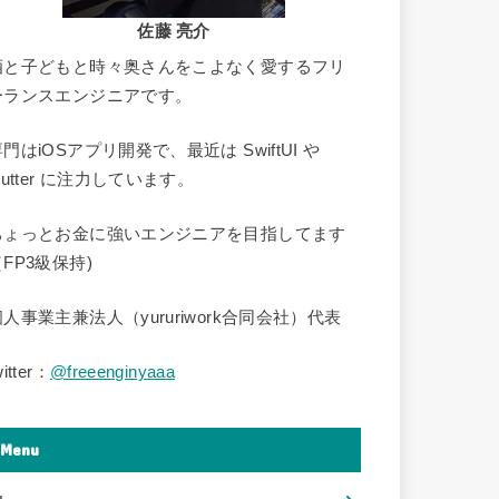
佐藤 亮介
酒と子どもと時々奥さんをこよなく愛するフリ
ーランスエンジニアです。
門はiOSアプリ開発で、最近は SwiftUI や
lutter に注力しています。
ちょっとお金に強いエンジニアを目指してます
FP3級保持)
個人事業主兼法人（yururiwork合同会社）代表
witter：
@freeenginyaaa
Menu