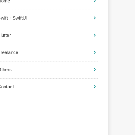
Home
wift・SwiftUI
lutter
reelance
Others
ontact