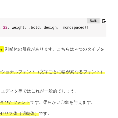
:
22
,
 weight
:
.
bold
,
 design
:
.
monospaced
)
)
列挙体の引数があります。こちらは４つのタイプを
n
ーショナルフォント（文字ごとに幅が異なるフォント）
。エディタ等ではこれが一般的でしょう。
を帯びたフォント
です。柔らかい印象を与えます。
いセリフ体（明朝体）
です。