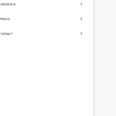
reelance
Others
ontact