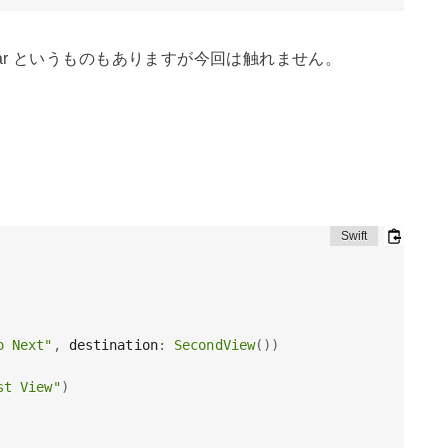
 bottomBar というものもありますが今回は触れません。
o Next"
,
 destination
:
SecondView
(
)
)
st View"
)