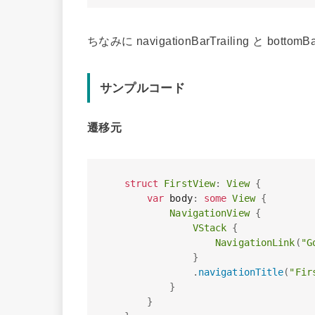
ちなみに navigationBarTrailing と
サンプルコード
遷移元
struct
FirstView
:
View
{
var
 body
:
some
View
{
NavigationView
{
VStack
{
NavigationLink
(
"G
}
.
navigationTitle
(
"Fir
}
}