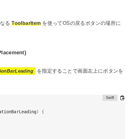
となる
ToolbarItem
を使ってOSの戻るボタンの場所に
Placement)
を指定することで画面左上にボタンを
tionBarLeading
ationBarLeading
)
{