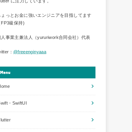
lutter に注力しています。
ちょっとお金に強いエンジニアを目指してます
FP3級保持)
個人事業主兼法人（yururiwork合同会社）代表
witter：
@freeenginyaaa
Menu
Home
wift・SwiftUI
lutter