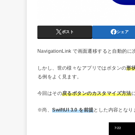
ポスト
シェア
NavigationLink で画面遷移すると
しかし、世の様々なアプリではボタンの
形
る例をよく見ます。
今回はその
戻るボタンのカスタマイズ方法
※尚、
SwiftUI 3.0 を前提
とした内容となり