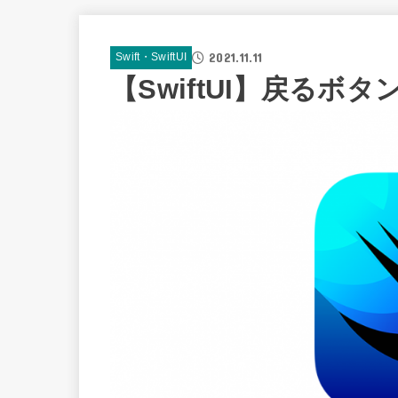
2021.11.11
Swift・SwiftUI
【SwiftUI】戻る