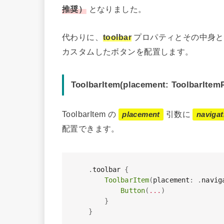
推奨）
となりました。
代わりに、
toolbar
プロパティとその中身
カスタムしたボタンを配置します。
ToolbarItem(placement: ToolbarItem
ToolbarItem の
引数に
placement
naviga
配置できます。
.
toolbar 
{
ToolbarItem
(
placement
:
.
navig
Button
(
...
)
}
}