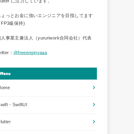
lutter に注力しています。
ちょっとお金に強いエンジニアを目指してます
FP3級保持)
個人事業主兼法人（yururiwork合同会社）代表
witter：
@freeenginyaaa
Menu
Home
wift・SwiftUI
lutter