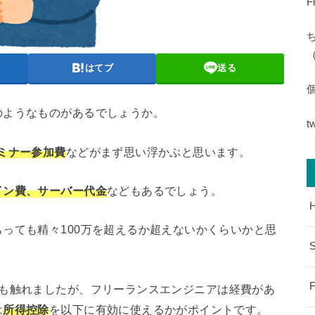
F
（
はてブ
送る
のようなものがあるでしょうか。
t
ミナー参加費
などがまず思い浮かぶと思います。
イン費、サーバー代金
などもあるでしょう。
っても精々100万を超えるか超えないかくらいかと思
S
F
も触れましたが、フリーランスエンジニアは経費があ
は
所得控除
を以下に有効に使えるかがポイントです。