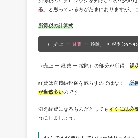
所得税の計算ロジックを知らないがための
る
」と思っている方がたまにおりますが、
所得税の計算式
（（売上 ー 
経費
 ー 控除） × 税率(5%〜
（売上 ー 経費 ー 控除）の部分が所得（
課
経費は直接納税額を減らすのではなく、
所
が当然多い
のです。
例え経費になるものだとしても
すぐには必
うにしましょう。