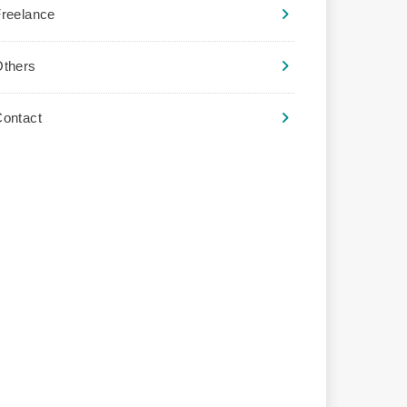
reelance
Others
ontact