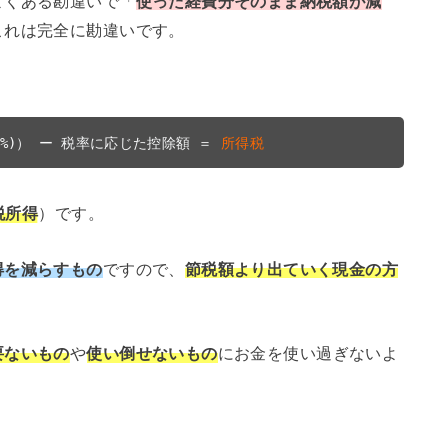
よくある勘違いで「
使った経費分そのまま納税額が減
これは完全に勘違いです。
45%)） ー 税率に応じた控除額 ＝ 
所得税
税所得
）です。
得を減らすもの
ですので、
節税額より出ていく現金の方
要ないもの
や
使い倒せないもの
にお金を使い過ぎないよ