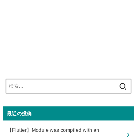
検
索:
最近の投稿
【Flutter】Module was compiled with an