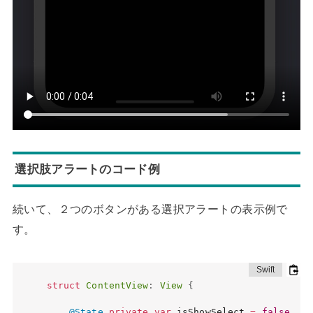
選択肢アラートのコード例
続いて、２つのボタンがある選択アラートの表示例で
す。
struct
ContentView
:
View
{
@State
private
var
 isShowSelect 
=
false