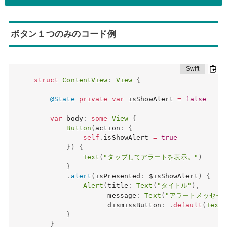
ボタン１つのみのコード例
struct
ContentView
:
View
{
@State
private
var
 isShowAlert 
=
false
var
 body
:
some
View
{
Button
(
action
:
{
self
.
isShowAlert 
=
true
}
)
{
Text
(
"タップしてアラートを表示。"
)
}
.
alert
(
isPresented
:
 $isShowAlert
)
{
Alert
(
title
:
Text
(
"タイトル"
)
,
                  message
:
Text
(
"アラートメッセー
                  dismissButton
:
.
default
(
Text
(
}
}