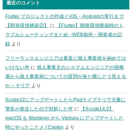
最近のコメント
Flutter プロジェクトの作成とiOS・Androidの実行まで
【開発環境構築②】
に
【Flutter】開発環境構築時のト
ラブルシューティングまとめ - WEB制作・開発者の記
録
より
フリーランスエンジニアは素直に個人事業税を納めては
いけない件
に
個人事業主のシステムエンジニアが税務
署から個人事業税についての質問が来た際にどう答える
か – テリア
より
Xcode12にアップデートしたらPodライブラリで大量に
警告が発生したので対処した件
に
【Xcode14.2】
macOS を Monterey から Ventura にアップデートした
時にやったことメ | Cookin
より