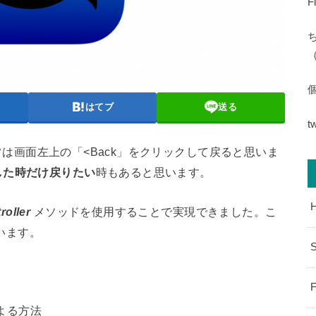
F
（
はてブ
送る
t
、通常は画面左上の「<Back」をクリックして戻ると思いま
した時だけ戻りたい
時もあると思います。
oller
メソッドを使用することで実現できました。こ
思います。
S
F
よる方法