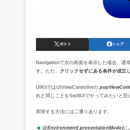
ポスト
シェア
Navigationで次の画面を表示した場合
す。ただ、
クリックせずにある条件が成立
UIKitではUIViewControllerの
popViewContr
れと同じことをSwiftUIでやってみたいと
実現する方法には二通りあります。
@Environment(.presentationMode)
に