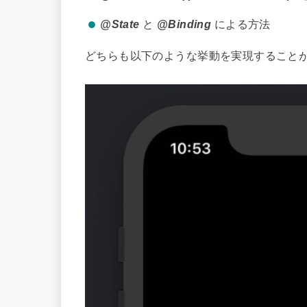
@State
と
@Binding
による方法
どちらも以下のような挙動を実現すること