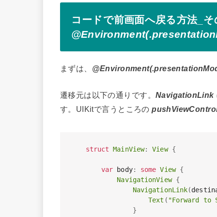
コードで前画面へ戻る方法_そ
@Environment(.presentatio
まずは、
@Environment(.presentationMo
遷移元は以下の通りです。
NavigationLink
す。UIKitで言うところの
pushViewContro
struct
MainView
:
View
{
var
 body
:
some
View
{
NavigationView
{
NavigationLink
(
destin
Text
(
"Forward to 
}