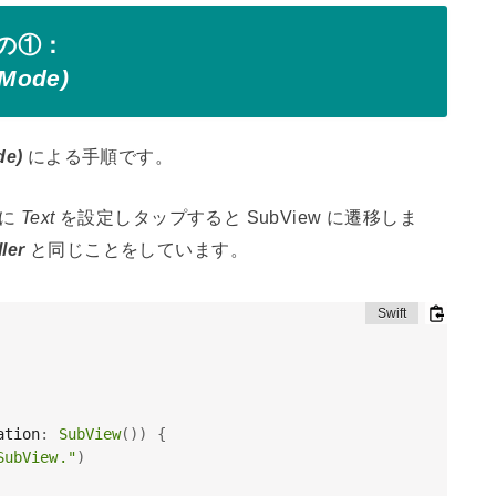
の①：
nMode)
de)
による手順です。
に
Text
を設定しタップすると SubView に遷移しま
ller
と同じことをしています。
ation
:
SubView
(
)
)
{
SubView."
)