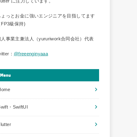
lutter に注力しています。
ちょっとお金に強いエンジニアを目指してます
FP3級保持)
個人事業主兼法人（yururiwork合同会社）代表
witter：
@freeenginyaaa
Menu
Home
wift・SwiftUI
lutter