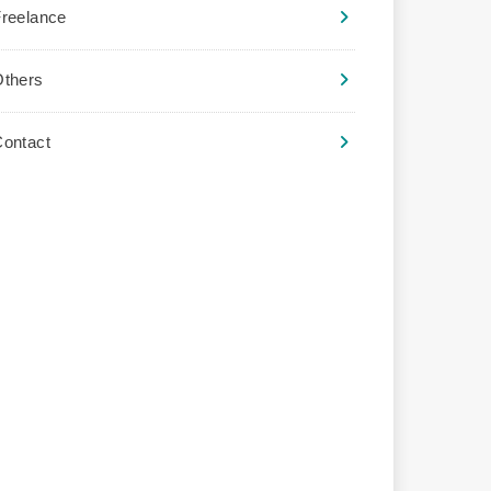
reelance
Others
ontact