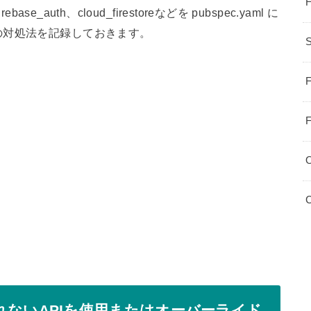
e_auth、cloud_firestoreなどを pubspec.yaml に
の対処法を記録しておきます。
S
F
F
C
推奨されないAPIを使用またはオーバーライド