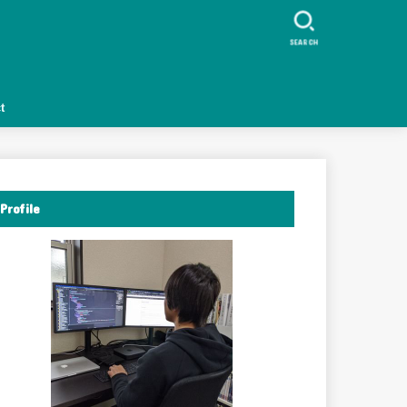
ク
SEARCH
t
Profile