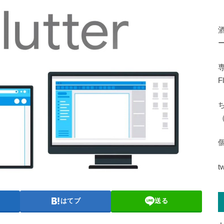
専
F
（
t
はてブ
送る