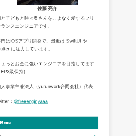
佐藤 亮介
酒と子どもと時々奥さんをこよなく愛するフリ
ーランスエンジニアです。
門はiOSアプリ開発で、最近は SwiftUI や
lutter に注力しています。
ちょっとお金に強いエンジニアを目指してます
FP3級保持)
個人事業主兼法人（yururiwork合同会社）代表
witter：
@freeenginyaaa
Menu