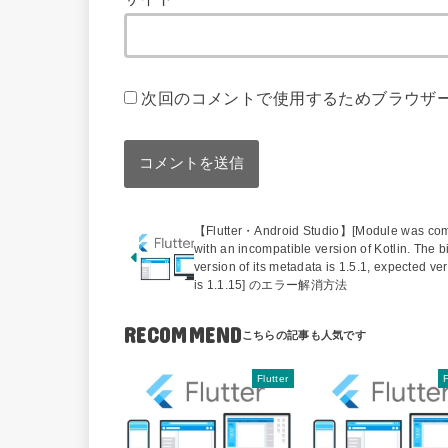
次回のコメントで使用するためブラウザ
【Flutter・Android Studio】[Module was com
with an incompatible version of Kotlin. The b
version of its metadata is 1.5.1, expected ve
is 1.1.15] のエラー解消方法
RECOMMEND
Flutter
F