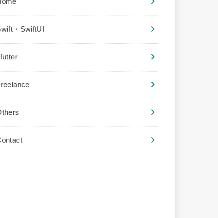
Home
wift・SwiftUI
lutter
reelance
Others
ontact