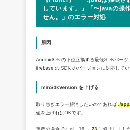
しています。」「〜javaの
せん。」のエラー対処
原因
AndroidOS の下位互換する最低SDKバー
firebase の SDK のバージョンに対応し
minSdkVersion を上げる
取り急ぎエラー解消したいのであれば
./app
値を上げればOKです。
筆者の場合ですが、16 →
23
に修正しまし