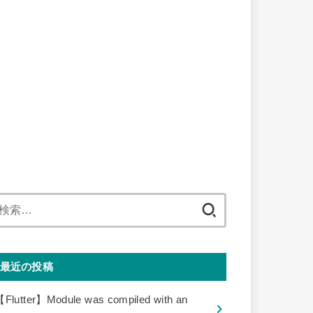
検
索:
最近の投稿
【Flutter】Module was compiled with an