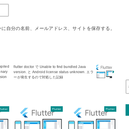
ーに自分の名前、メールアドレス、サイトを保存する。
piled
flutter doctor で Unable to find bundled Java
inary
version. と Android license status unknown. エラ
rsion
ーが発生するので対処した記録
lutter
Flutter
Flutter