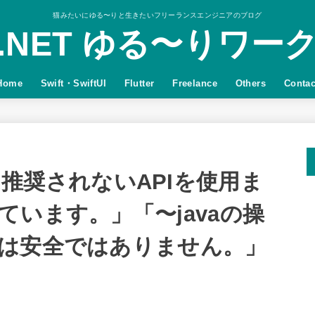
猫みたいにゆる〜りと生きたいフリーランスエンジニアのブログ
.NET ゆる〜りワー
Home
Swift・SwiftUI
Flutter
Freelance
Others
Contac
avaは推奨されないAPIを使用ま
います。」「〜javaの操
は安全ではありません。」